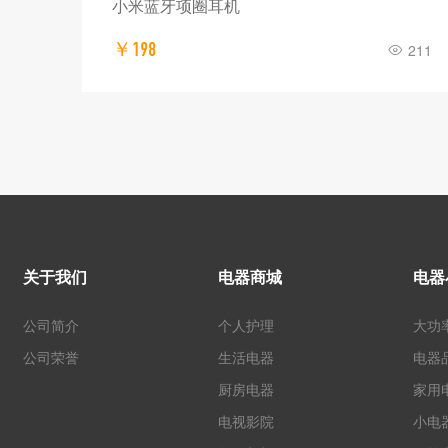
小米蓝牙项圈耳机
￥198
300
211
关于我们
电器商城
电器
公司简介
个人护理
大功
公司荣誉
生活电器
电器
厨房电器
家用
电视影院
小电