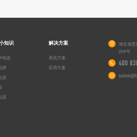
小知识
解决方案
湖北省恩
209号
率电器
系统方案
400 83
品牌
应用方案
sales@b
电器
器
电器