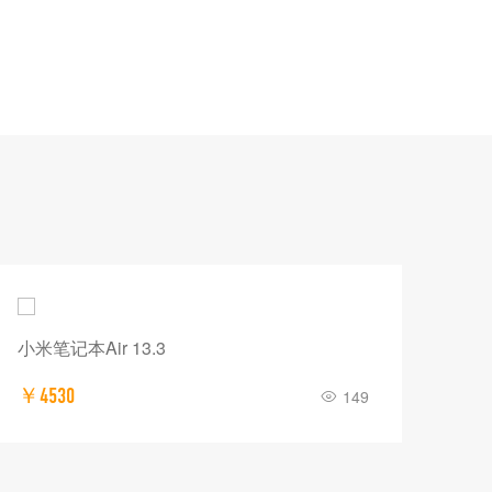
小米笔记本Air 13.3
华为H
￥4530
￥19
149